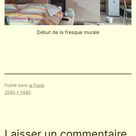
Début de la fresque murale
Publié dans
la Fuste
Taille
2560 × 1440
originale
Laisser un commentaire