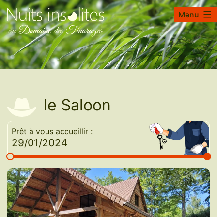
Aller
Menu
Nuits
au
insolites
contenu
au
Domaine
des
Tinarages
le Saloon
Prêt à vous accueillir :
29/01/2024