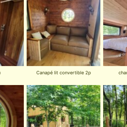
u
Canapé lit convertible 2p
cha