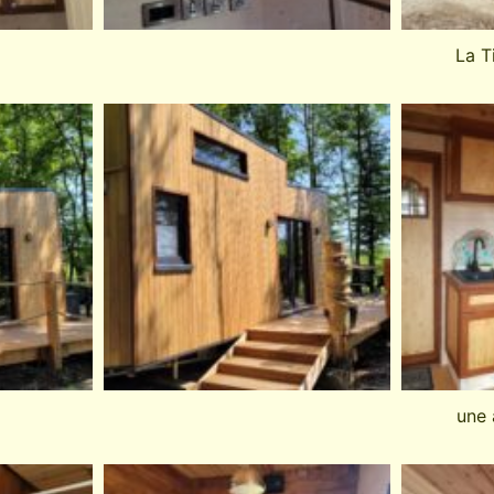
La T
une 