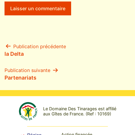
Navigation
Publication précédente
la Delta
de
Publication suivante
l’article
Partenariats
Le Domaine Des Tinarages est affilié
aux Gîtes de France. (Ref : 10169)
Action financée